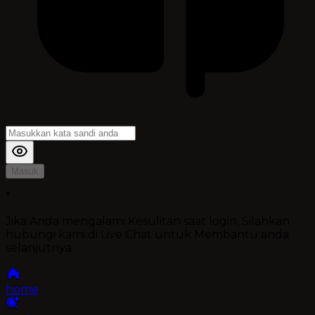
Masuk
*
Jika Anda mengalami Kesulitan saat login, Silahkan
hubungi kami di Live Chat untuk Membantu anda
selanjutnya
home