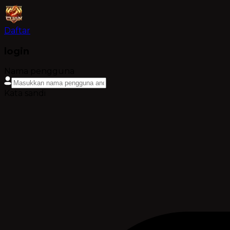
Daftar
login
Nama pengguna
Kata sandi