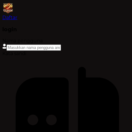
Daftar
login
Nama pengguna
Kata sandi