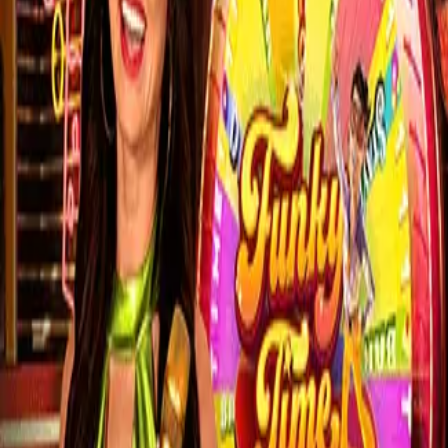
siapa pun dapat dengan mudah melakukan
pendaftaran dan langsung menikmati berbagai fitur
yang tersedia. Tidak hanya itu, CUANTOTO juga
dikenal dengan pelayanan yang cepat serta
dukungan customer service yang responsif selama 24
jam.
Salah satu daya tarik utama dari CUANTOTO adalah
bonus selamat datang
hingga 100% yang bisa
langsung diklaim setelah proses pendaftaran selesai.
Bonus ini memberikan peluang lebih besar bagi
pemain untuk memulai permainan dengan modal
yang lebih kuat. Dengan adanya tambahan saldo
tersebut, pemain dapat mencoba berbagai pasaran
togel tanpa harus mengeluarkan banyak biaya di
awal.
Proses pendaftaran di CUANTOTO juga sangat
sederhana dan tidak memakan waktu lama. Calon
member hanya perlu mengisi data diri yang valid,