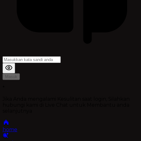
Masuk
*
Jika Anda mengalami Kesulitan saat login, Silahkan
hubungi kami di Live Chat untuk Membantu anda
selanjutnya
home