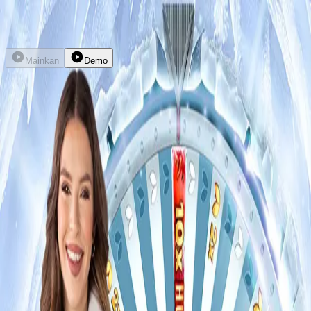
Daftar
Masuk
Mainkan
Demo
Ice Fishing
evolutiongaming
kembali
CUANTOTO Daftar
Sekarang dan Klaim
Bonus Selamat Datang
Hingga 100%
CUANTOTO
hadir sebagai salah satu platform togel
online yang menawarkan berbagai keuntungan
menarik bagi para pemain baru maupun pemain
lama. Dengan sistem yang modern dan user-friendly,