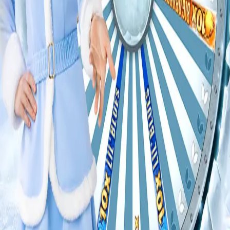
kemudian melakukan verifikasi akun untuk mulai
bermain. Setelah akun aktif, pemain bisa langsung
melakukan deposit dengan berbagai metode
pembayaran yang tersedia, mulai dari transfer bank
hingga
e-wallet
yang praktis dan cepat.
Selain bonus selamat datang, CUANTOTO juga
menawarkan berbagai promo menarik lainnya seperti
cashback harian
, bonus rollingan, hingga diskon
khusus untuk pasaran tertentu. Hal ini tentu
memberikan nilai tambah bagi para pemain yang
ingin mendapatkan keuntungan lebih dari setiap
transaksi yang dilakukan. Kombinasi antara bonus
besar dan peluang menang menjadikan CUANTOTO
semakin diminati.
Dengan semua keunggulan yang ditawarkan, tidak
heran jika CUANTOTO menjadi pilihan favorit banyak
pemain
togel online
. Bagi Anda yang ingin merasakan
pengalaman bermain yang seru sekaligus