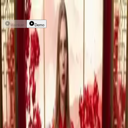
Daftar
Masuk
Mainkan
Demo
Insurance Baccarat
evolutiongaming
kembali
CUANTOTO Daftar
Sekarang dan Klaim
Bonus Selamat Datang
Hingga 100%
CUANTOTO
hadir sebagai salah satu platform togel
online yang menawarkan berbagai keuntungan
menarik bagi para pemain baru maupun pemain
lama. Dengan sistem yang modern dan user-friendly,