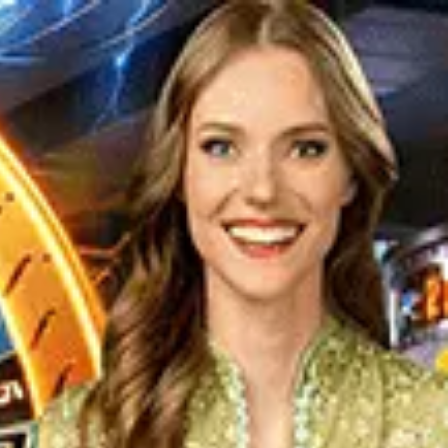
t Datang Hingga 100%
 bagi para pemain baru maupun pemain lama. Dengan
nikmati berbagai fitur yang tersedia. Tidak hanya
elama 24 jam.
aim setelah proses pendaftaran selesai. Bonus ini
gan adanya tambahan saldo tersebut, pemain dapat