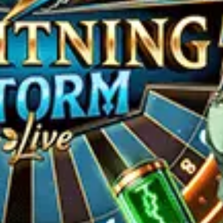
na dan tidak memakan waktu lama. Calon member hanya 
lah akun aktif, pemain bisa langsung melakukan deposi
an cepat.
rkan berbagai promo menarik lainnya seperti
cashback
ah bagi para pemain yang ingin mendapatkan keuntungan 
 CUANTOTO semakin diminati.
an jika CUANTOTO menjadi pilihan favorit banyak pem
an, sekarang adalah waktu yang tepat untuk bergabu
kemenangan besar.