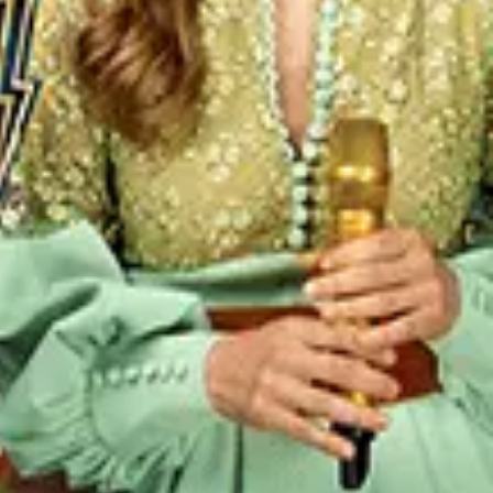
perlu mengisi data diri yang valid, kemudian
t dengan berbagai metode pembayaran yang tersedia,
 harian
, bonus rollingan, hingga diskon khusus untuk
lebih dari setiap transaksi yang dilakukan. Kombinasi
ain
togel online
. Bagi Anda yang ingin merasakan
ng. Segera daftar dan klaim bonus selamat datang