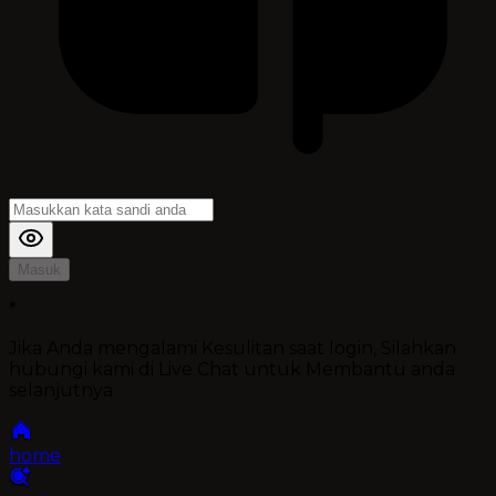
Masuk
*
Jika Anda mengalami Kesulitan saat login, Silahkan
hubungi kami di Live Chat untuk Membantu anda
selanjutnya
home