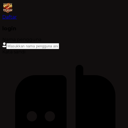
Daftar
login
Nama pengguna
Kata sandi