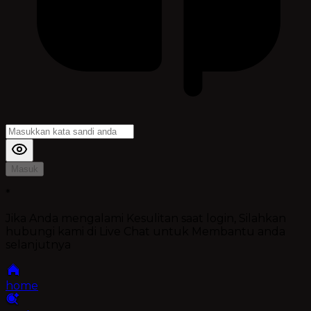
Masuk
*
Jika Anda mengalami Kesulitan saat login, Silahkan
hubungi kami di Live Chat untuk Membantu anda
selanjutnya
home