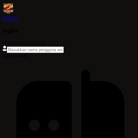
Daftar
login
Nama pengguna
Kata sandi