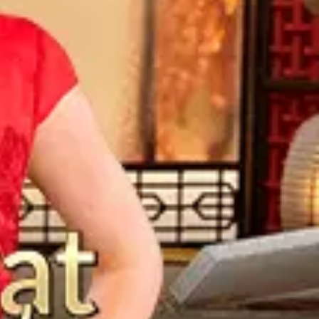
perlu mengisi data diri yang valid, kemudian
t dengan berbagai metode pembayaran yang tersedia,
 harian
, bonus rollingan, hingga diskon khusus untuk
lebih dari setiap transaksi yang dilakukan. Kombinasi
ain
togel online
. Bagi Anda yang ingin merasakan
ng. Segera daftar dan klaim bonus selamat datang