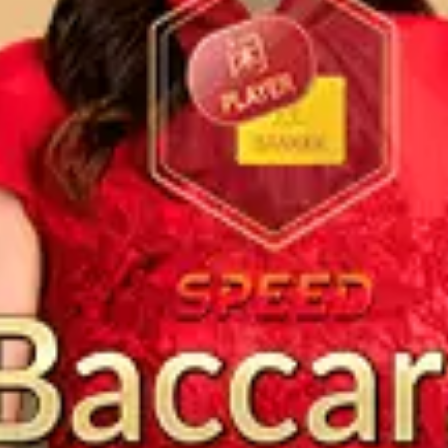
na dan tidak memakan waktu lama. Calon member hanya 
lah akun aktif, pemain bisa langsung melakukan deposi
an cepat.
rkan berbagai promo menarik lainnya seperti
cashback
ah bagi para pemain yang ingin mendapatkan keuntungan 
 CUANTOTO semakin diminati.
an jika CUANTOTO menjadi pilihan favorit banyak pem
an, sekarang adalah waktu yang tepat untuk bergabu
kemenangan besar.