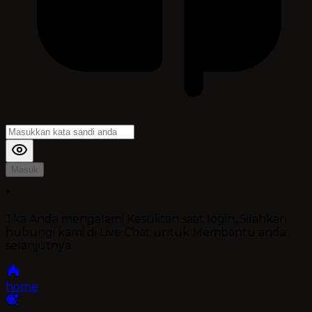
Masuk
*
Jika Anda mengalami Kesulitan saat login, Silahkan
hubungi kami di Live Chat untuk Membantu anda
selanjutnya
home