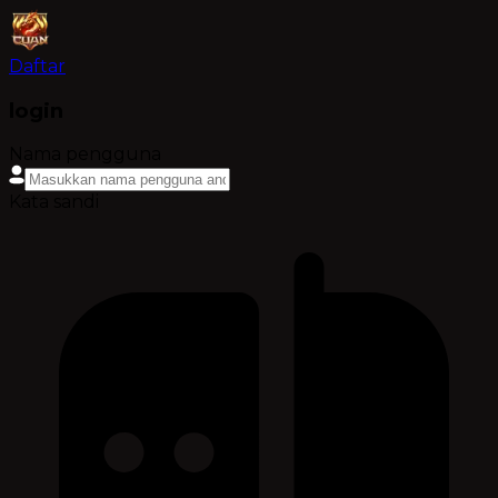
Daftar
login
Nama pengguna
Kata sandi