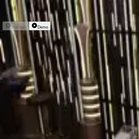
Daftar
Masuk
Mainkan
Demo
VIP Bet Stacker Blackjack 5
evolutiongaming
kembali
CUANTOTO Daftar Sekaran
CUANTOTO
hadir sebagai salah satu platform togel
sistem yang modern dan user-friendly, siapa pun dap
itu, CUANTOTO juga dikenal dengan pelayanan yang ce
Salah satu daya tarik utama dari CUANTOTO adalah
bo
memberikan peluang lebih besar bagi pemain untuk 
mencoba berbagai pasaran togel tanpa harus mengelua