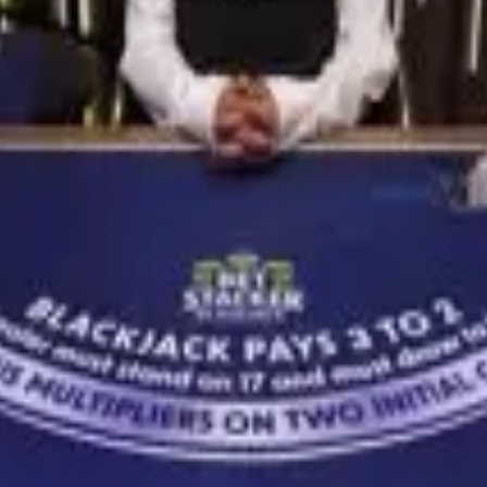
na dan tidak memakan waktu lama. Calon member hanya 
lah akun aktif, pemain bisa langsung melakukan deposi
an cepat.
rkan berbagai promo menarik lainnya seperti
cashback
ah bagi para pemain yang ingin mendapatkan keuntungan 
 CUANTOTO semakin diminati.
an jika CUANTOTO menjadi pilihan favorit banyak pem
an, sekarang adalah waktu yang tepat untuk bergabu
kemenangan besar.