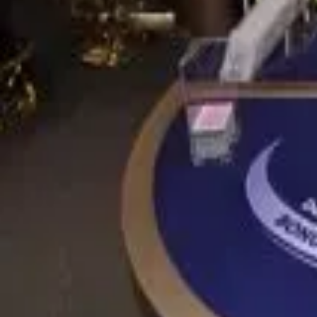
Proses pendaftaran di CUANTOTO juga sangat sederha
melakukan verifikasi akun untuk mulai bermain. Sete
mulai dari transfer bank hingga
e-wallet
yang praktis d
Selain bonus selamat datang, CUANTOTO juga menawa
pasaran tertentu. Hal ini tentu memberikan nilai tamb
antara bonus besar dan peluang menang menjadikan
Dengan semua keunggulan yang ditawarkan, tidak her
pengalaman bermain yang seru sekaligus menguntungk
hingga 100% untuk memulai perjalanan Anda meraih 
Lihat Semua
home
explore