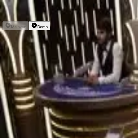
Daftar
Masuk
Mainkan
Demo
VIP Bet Stacker Blackjack 8
evolutiongaming
kembali
CUANTOTO Daftar Sekaran
CUANTOTO
hadir sebagai salah satu platform togel
sistem yang modern dan user-friendly, siapa pun dap
itu, CUANTOTO juga dikenal dengan pelayanan yang ce
Salah satu daya tarik utama dari CUANTOTO adalah
bo
memberikan peluang lebih besar bagi pemain untuk 
mencoba berbagai pasaran togel tanpa harus mengelua