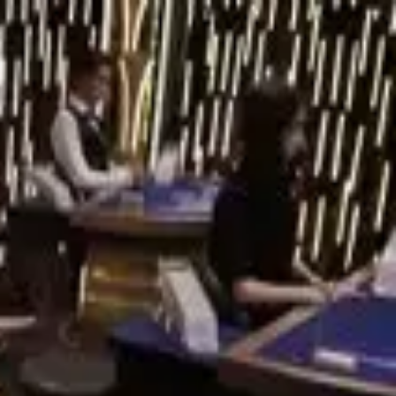
t Datang Hingga 100%
 bagi para pemain baru maupun pemain lama. Dengan
nikmati berbagai fitur yang tersedia. Tidak hanya
elama 24 jam.
aim setelah proses pendaftaran selesai. Bonus ini
gan adanya tambahan saldo tersebut, pemain dapat