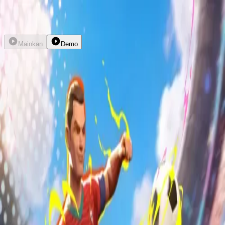
Daftar
Masuk
Mainkan
Demo
World Cup 2026
eclipse_studio
kembali
CUANTOTO Daftar
Sekarang dan Klaim
Bonus Selamat Datang
Hingga 100%
CUANTOTO
hadir sebagai salah satu platform togel
online yang menawarkan berbagai keuntungan
menarik bagi para pemain baru maupun pemain
lama. Dengan sistem yang modern dan user-friendly,