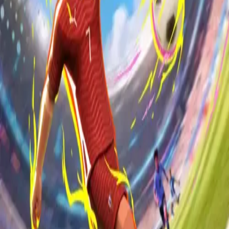
siapa pun dapat dengan mudah melakukan
pendaftaran dan langsung menikmati berbagai fitur
yang tersedia. Tidak hanya itu, CUANTOTO juga
dikenal dengan pelayanan yang cepat serta
dukungan customer service yang responsif selama 24
jam.
Salah satu daya tarik utama dari CUANTOTO adalah
bonus selamat datang
hingga 100% yang bisa
langsung diklaim setelah proses pendaftaran selesai.
Bonus ini memberikan peluang lebih besar bagi
pemain untuk memulai permainan dengan modal
yang lebih kuat. Dengan adanya tambahan saldo
tersebut, pemain dapat mencoba berbagai pasaran
togel tanpa harus mengeluarkan banyak biaya di
awal.
Proses pendaftaran di CUANTOTO juga sangat
sederhana dan tidak memakan waktu lama. Calon
member hanya perlu mengisi data diri yang valid,