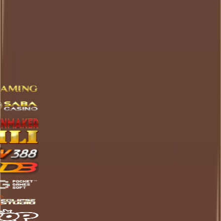
online
online
© 2025 Copyright
CUANTOTO
. All rights reserved.
CUANTOTO Daftar
Sekarang dan Klaim
Bonus Selamat Datang
Hingga 100%