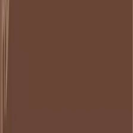
online
online
online
online
online
online