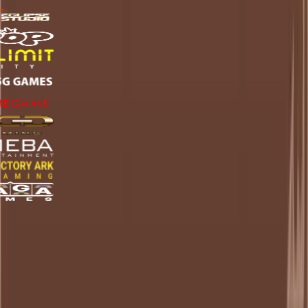
Proses pendaftaran di CUANTOTO juga sangat
sederhana dan tidak memakan waktu lama. Calon
member hanya perlu mengisi data diri yang valid,
kemudian melakukan verifikasi akun untuk mulai
bermain. Setelah akun aktif, pemain bisa langsung
melakukan deposit dengan berbagai metode
pembayaran yang tersedia, mulai dari transfer bank
hingga
e-wallet
yang praktis dan cepat.
Selain bonus selamat datang, CUANTOTO juga
menawarkan berbagai promo menarik lainnya seperti
cashback harian
, bonus rollingan, hingga diskon
khusus untuk pasaran tertentu. Hal ini tentu
memberikan nilai tambah bagi para pemain yang
ingin mendapatkan keuntungan lebih dari setiap
transaksi yang dilakukan. Kombinasi antara bonus
besar dan peluang menang menjadikan CUANTOTO
semakin diminati.