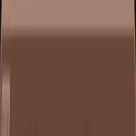
Daftar
Masuk
kembali
Info
Data tidak ditemukan
metode pembayaran
online