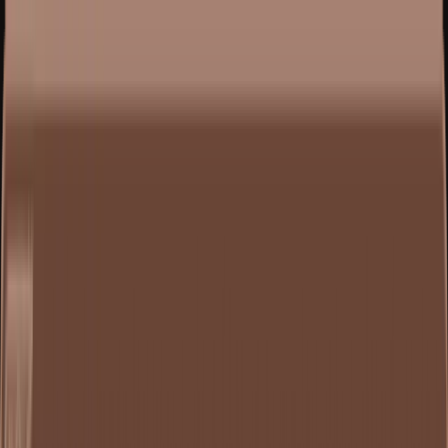
Daftar
Masuk
kembali
Info
Data tidak ditemukan
metode pembayaran
online