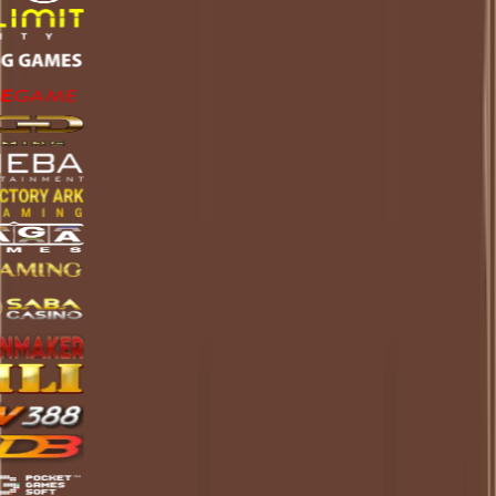
CUANTOTO
hadir sebagai salah satu platform togel
online yang menawarkan berbagai keuntungan
menarik bagi para pemain baru maupun pemain
lama. Dengan sistem yang modern dan user-friendly,
siapa pun dapat dengan mudah melakukan
pendaftaran dan langsung menikmati berbagai fitur
yang tersedia. Tidak hanya itu, CUANTOTO juga
dikenal dengan pelayanan yang cepat serta
dukungan customer service yang responsif selama 24
jam.
Salah satu daya tarik utama dari CUANTOTO adalah
bonus selamat datang
hingga 100% yang bisa
langsung diklaim setelah proses pendaftaran selesai.
Bonus ini memberikan peluang lebih besar bagi
pemain untuk memulai permainan dengan modal
yang lebih kuat. Dengan adanya tambahan saldo
tersebut, pemain dapat mencoba berbagai pasaran
togel tanpa harus mengeluarkan banyak biaya di
awal.