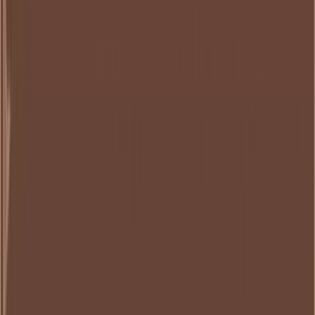
online
online
online
online
online
online