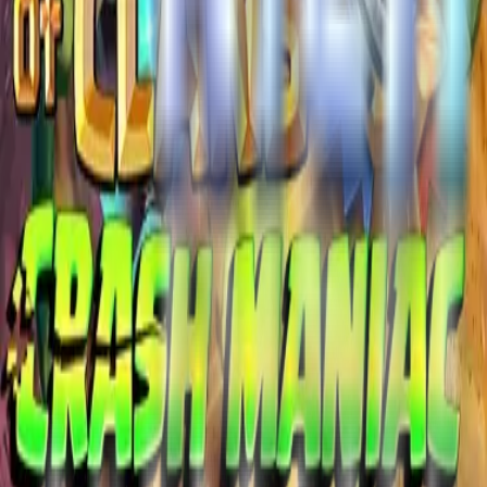
menawarkan berbagai promo menarik lainnya seperti
cashback harian
, bonus rollingan, hingga diskon
khusus untuk pasaran tertentu. Hal ini tentu
memberikan nilai tambah bagi para pemain yang
ingin mendapatkan keuntungan lebih dari setiap
transaksi yang dilakukan. Kombinasi antara bonus
besar dan peluang menang menjadikan CUANTOTO
semakin diminati.
Dengan semua keunggulan yang ditawarkan, tidak
heran jika CUANTOTO menjadi pilihan favorit banyak
pemain
togel online
. Bagi Anda yang ingin merasakan
pengalaman bermain yang seru sekaligus
menguntungkan, sekarang adalah waktu yang tepat
untuk bergabung. Segera daftar dan klaim bonus
selamat datang hingga 100% untuk memulai
perjalanan Anda meraih kemenangan besar.
Lihat Semua
home