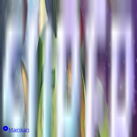
Daftar
Masuk
casino
Cari Permainan
clash of clans super rich
fire in the hole 3
fury of anubis
tombstone rip
lightning baccarat
crash game
for you
slot
live casino
4
arcade
fishing
2603
635
104
21
Provider :
SUPER RICH
Filter :
TERKENAL
Mainkan