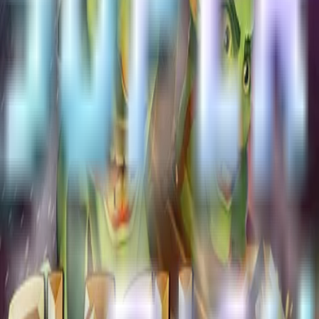
CUANTOTO Daftar
Sekarang dan Klaim
Bonus Selamat Datang
Hingga 100%
CUANTOTO
hadir sebagai salah satu platform togel
online yang menawarkan berbagai keuntungan
menarik bagi para pemain baru maupun pemain
lama. Dengan sistem yang modern dan user-friendly,
siapa pun dapat dengan mudah melakukan
pendaftaran dan langsung menikmati berbagai fitur
yang tersedia. Tidak hanya itu, CUANTOTO juga
dikenal dengan pelayanan yang cepat serta
dukungan customer service yang responsif selama 24
jam.