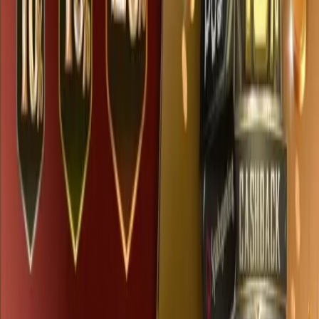
yang tersedia. Tidak hanya itu, CUANTOTO juga
dikenal dengan pelayanan yang cepat serta
dukungan customer service yang responsif selama 24
jam.
Salah satu daya tarik utama dari CUANTOTO adalah
bonus selamat datang
hingga 100% yang bisa
langsung diklaim setelah proses pendaftaran selesai.
Bonus ini memberikan peluang lebih besar bagi
pemain untuk memulai permainan dengan modal
yang lebih kuat. Dengan adanya tambahan saldo
tersebut, pemain dapat mencoba berbagai pasaran
togel tanpa harus mengeluarkan banyak biaya di
awal.
Proses pendaftaran di CUANTOTO juga sangat
sederhana dan tidak memakan waktu lama. Calon
member hanya perlu mengisi data diri yang valid,
kemudian melakukan verifikasi akun untuk mulai
bermain. Setelah akun aktif, pemain bisa langsung