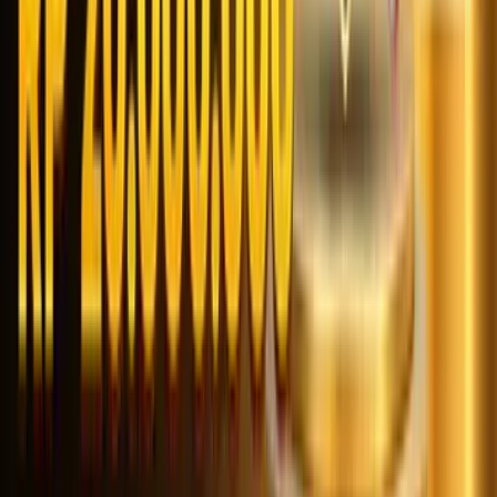
- 1 rekening bisa digunakan di beberapa BO
asalkan menggunakan akun telegram berbeda.
- Keputusan panitia bersifat mutlak dan tidak
bisa diganggu gugat.
- Edit/sunting, double posting, dan salah format
akan digugurkan.
- Tidak wajib memasang logo dan dilarang
memakai foto profil BO lain.
- Jika room lomba terkena spam, maka lomba
akan diliburkan dan dilanjutkan esok harinya.