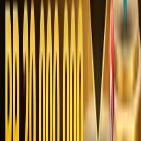
ketentuan.
Note:Apabila peserta juga ingin mengikuti Lomba
hongkongpools , maka wajib melakukan 1 (satu)
kali deposit lagi.
- Penggabungan nominal deposit Sydneypools
dan Hongkongpools tidak berlaku. Setiap peserta
harus memenuhi nominal deposit sesuai
ketentuan dalam satu kali transaksi.
- 1 user id dengan komentar teratas akan
mendapatkan Hadiah Utama , Komentar
peringkat 2–6 akan mendapatkan Hadiah Hiburan
- Jika ada kesalahan format, peserta boleh hapus
dan posting ulang sebelum lomba ditutup.