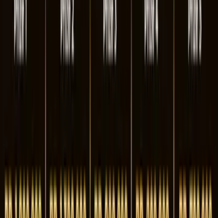
CUANTOTO
hadir sebagai salah satu platform togel
online yang menawarkan berbagai keuntungan
menarik bagi para pemain baru maupun pemain
lama. Dengan sistem yang modern dan user-friendly,
siapa pun dapat dengan mudah melakukan
pendaftaran dan langsung menikmati berbagai fitur
yang tersedia. Tidak hanya itu, CUANTOTO juga
dikenal dengan pelayanan yang cepat serta
dukungan customer service yang responsif selama 24
jam.
Salah satu daya tarik utama dari CUANTOTO adalah
bonus selamat datang
hingga 100% yang bisa
langsung diklaim setelah proses pendaftaran selesai.
Bonus ini memberikan peluang lebih besar bagi
pemain untuk memulai permainan dengan modal
yang lebih kuat. Dengan adanya tambahan saldo
tersebut, pemain dapat mencoba berbagai pasaran
togel tanpa harus mengeluarkan banyak biaya di
awal.