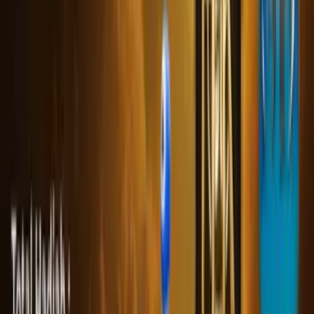
- HIBURAN - 50.000
- HIBURAN - 50.000
- HIBURAN - 50.000
- HIBURAN - 50.000
- HIBURAN - 50.000