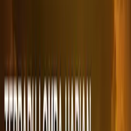
LXGROUP hadir dengan total hadiah
Rp.20.000.000!
Lomba ini akan diadakan di 2 pasaran ternama :
*- SYDNEYPOOLS
*- HONGKONGPOOLS