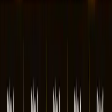
Panitia lomba: LXGROUP
NB: Harap baca dan pahami peraturan sebelum
mengikuti lomba.
Salam sukses dari Manajemen LXGROUP
CUANTOTO Daftar
Sekarang dan Klaim
Bonus Selamat Datang
Hingga 100%